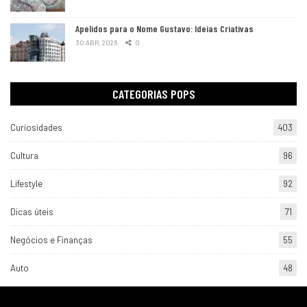
Apelidos para o Nome Gustavo: Ideias Criativas
30 ABR, 2026
0
CATEGORIAS POPS
Curiosidades
403
Cultura
96
Lifestyle
92
Dicas úteis
71
Negócios e Finanças
55
Auto
48