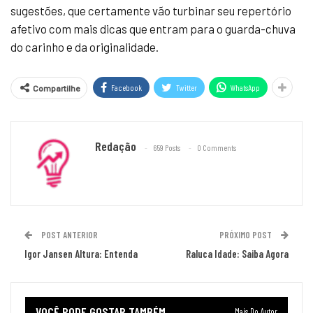
sugestões, que certamente vão turbinar seu repertório
afetivo com mais dicas que entram para o guarda-chuva
do carinho e da originalidade.
Facebook
Twitter
WhatsApp
Compartilhe
Redação
659 Posts
0 Comments
POST ANTERIOR
PRÓXIMO POST
Igor Jansen Altura: Entenda
Raluca Idade: Saiba Agora
VOCÊ PODE GOSTAR TAMBÉM
Mais Do Autor