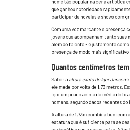
nome tão popular na cena artística c
que ganhou notoriedade rapidamente,
participar de novelas e shows com gr
Com uma voz marcante e presença cê
jovens que acompanham tanto suas m
além do talento – é justamente como 
presença de modo mais significativo 
Quantos centímetros tem
Saber a
altura exata de Igor Jansen
é 
ele mede por volta de 1,73 metros. 
Igor um pouco acima da média do bras
homens, segundo dados recentes do 
A altura de 1,73m combina bem com a
estatura que é suficiente para se de
carismática que o caracteriza. Afinal