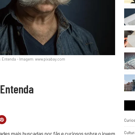
a: Entenda - Imagem: www.pixabay.com
 Entenda
Curio
Cultur
ades mais buscadas por fãs e curiosos sobre o jovem