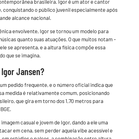
ontemporânea brasileira. Igor é um ator e cantor
 conquistando o público juvenil especialmente após
ande alcance nacional.
nica envolvente, Igor se tornou um modelo para
úsicas quanto suas atuações. O que muitos notam –
ele se apresenta, e a altura física compõe essa
do que se imagina.
 Igor Jansen?
um pedido frequente, e o número oficial indica que
Essa medida é relativamente comum, posicionando
ileiro, que gira em torno dos 1,70 metros para
IBGE.
 imagem casual e jovem de Igor, dando a ele uma
stacar em cena, sem perder aquela vibe acessível e
, em estúdios e palcos, a combinação entre altura,