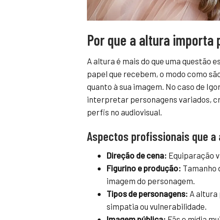
Por que a altura importa
A altura é mais do que uma questão es
papel que recebem, o modo como são
quanto à sua imagem. No caso de Igor
interpretar personagens variados, cri
perfis no audiovisual.
Aspectos profissionais que a 
Direção de cena:
Equiparação vi
Figurino e produção:
Tamanho da
imagem do personagem.
Tipos de personagens:
A altura
simpatia ou vulnerabilidade.
Imagem pública:
Fãs e mídia mui