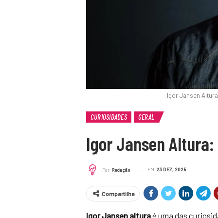
Igor Jansen Altur
CURIOSIDADES
GERAL
Igor Jansen Altura:
EM
23 DEZ, 2025
Por
Redação
Compartilhe
Igor Jansen altura
é uma das curiosid