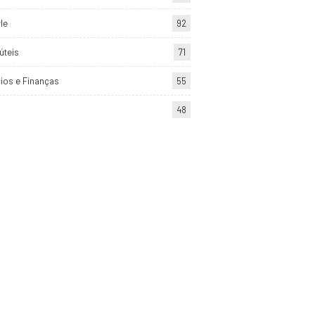
yle
92
úteis
71
ios e Finanças
55
48