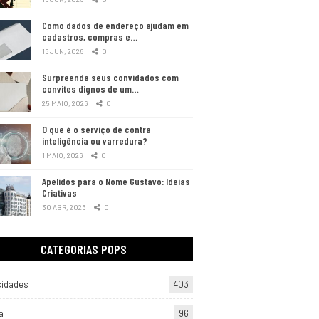
Como dados de endereço ajudam em
cadastros, compras e…
16 JUN, 2026
0
Surpreenda seus convidados com
convites dignos de um…
25 MAIO, 2026
0
O que é o serviço de contra
inteligência ou varredura?
1 MAIO, 2026
0
Apelidos para o Nome Gustavo: Ideias
Criativas
30 ABR, 2026
0
CATEGORIAS POPS
sidades
403
a
96