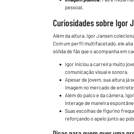
pessoal.
Curiosidades sobre Igor J
Além da altura, Igor Jansen coleciona
Com um perfil multifacetado, ele ali
sólida de fãs que o acompanha em ca
Igor iniciou a carreira muito 
comunicação visual e sonora.
Apesar de jovem, sua altura já s
imagem no mercado de entrete
Além do palco e da câmera, Igor
interage de maneira espontâne
Suas escolhas de figurino frequ
reforçando o apelo junto ao púb
Dicas para quem quer uma pre