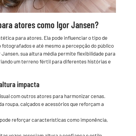
 para atores como Igor Jansen?
tética para atores. Ela pode influenciar o tipo de
 fotografados e até mesmo a percepção do público
 Jansen, sua altura média permite flexibilidade para
ando um terreno fértil para diferentes histórias e
altura impacta
sual com outros atores para harmonizar cenas.
 roupa, calçados e acessórios que reforçam a
 pode reforçar características como imponência,
tas vezes associam altura a confiança e estilo