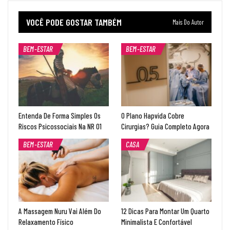
VOCÊ PODE GOSTAR TAMBÉM
Mais Do Autor
BEM-ESTAR
BEM-ESTAR
Entenda De Forma Simples Os
O Plano Hapvida Cobre
Riscos Psicossociais Na NR 01
Cirurgias? Guia Completo Agora
BEM-ESTAR
CASA
A Massagem Nuru Vai Além Do
12 Dicas Para Montar Um Quarto
Relaxamento Físico
Minimalista E Confortável