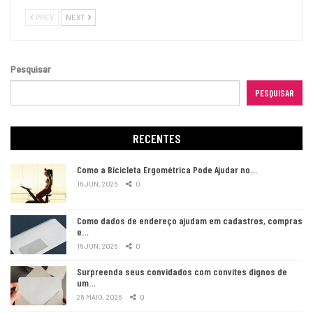
PREV
NEXT
Pesquisar
PESQUISAR
RECENTES
Como a Bicicleta Ergométrica Pode Ajudar no…
16 JUN, 2026
0
Como dados de endereço ajudam em cadastros, compras
e…
16 JUN, 2026
0
Surpreenda seus convidados com convites dignos de
um…
25 MAIO, 2026
0