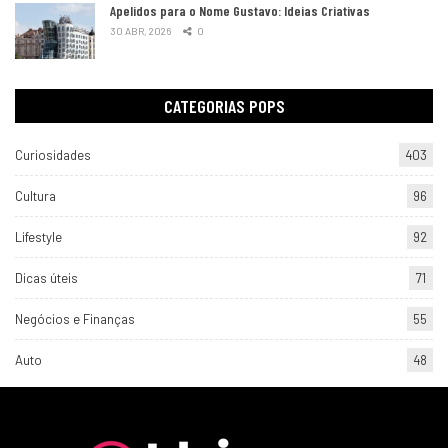
Apelidos para o Nome Gustavo: Ideias Criativas
30 ABR, 2026
0
CATEGORIAS POPS
Curiosidades
403
Cultura
96
Lifestyle
92
Dicas úteis
71
Negócios e Finanças
55
Auto
48