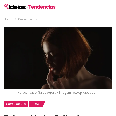
Home
Curiosidades
Raluca Idade: Saiba Agora - Imagem: www.pixabay.com
CURIOSIDADES
GERAL