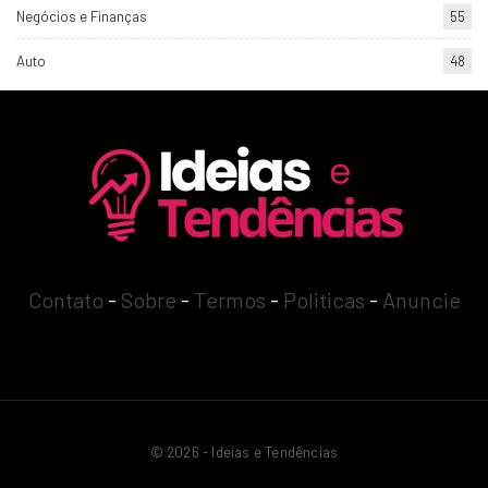
Negócios e Finanças
55
Auto
48
Contato
-
Sobre
-
Termos
-
Politicas
-
Anuncie
© 2026 - Ideias e Tendências