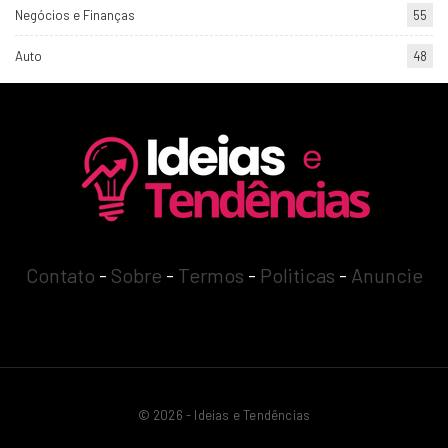
Negócios e Finanças
55
Auto
48
Contato
-
Sobre
-
Termos
-
Politicas
-
Anuncie
© 2026 - Ideias e Tendências