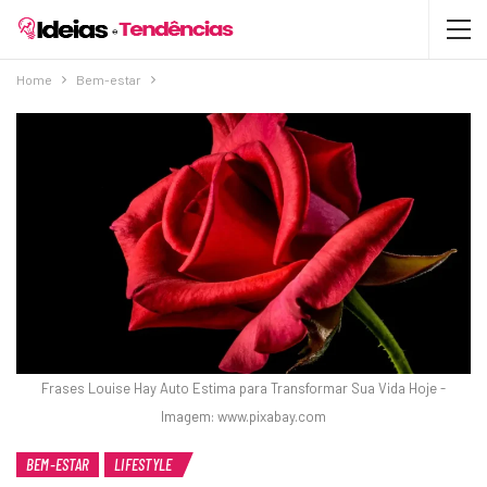
Home
Bem-estar
Frases Louise Hay Auto Estima para Transformar Sua Vida Hoje -
Imagem: www.pixabay.com
BEM-ESTAR
LIFESTYLE