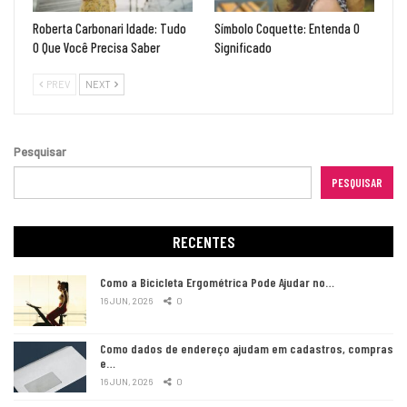
Roberta Carbonari Idade: Tudo
Símbolo Coquette: Entenda O
O Que Você Precisa Saber
Significado
PREV
NEXT
Pesquisar
PESQUISAR
RECENTES
Como a Bicicleta Ergométrica Pode Ajudar no…
16 JUN, 2026
0
Como dados de endereço ajudam em cadastros, compras
e…
16 JUN, 2026
0