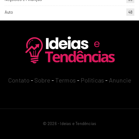
Auto
48
Contato
-
Sobre
-
Termos
-
Politicas
-
Anuncie
© 2026 - Ideias e Tendências