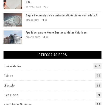
um…
25 MAIO, 2026
0
O que é o serviço de contra inteligência ou varredura?
1 MAIO, 2026
0
Apelidos para o Nome Gustavo: Ideias Criativas
30 ABR, 2026
0
CATEGORIAS POPS
Curiosidades
403
Cultura
96
Lifestyle
92
Dicas úteis
71
Negócios e Finanças
55