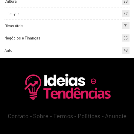
Cultura
96
Lifestyle
92
Dicas úteis
71
Negócios e Finanças
55
Auto
48
Contato
-
Sobre
-
Termos
-
Politicas
-
Anuncie