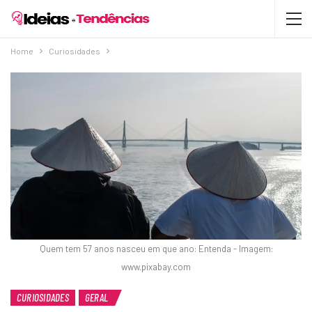
Home
Curiosidades
Quem tem 57 anos nasceu em que ano: Entenda - Imagem:
www.pixabay.com
CURIOSIDADES
GERAL