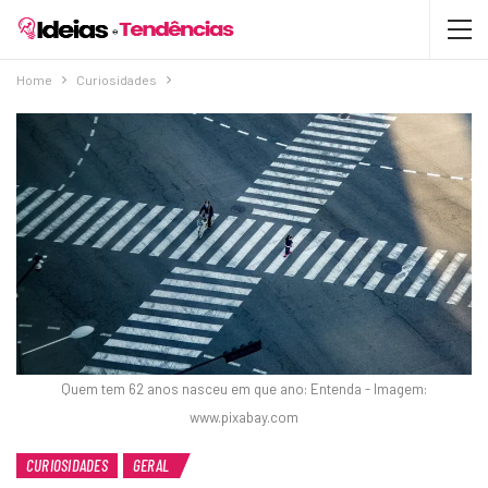
Home
Curiosidades
Quem tem 62 anos nasceu em que ano: Entenda - Imagem:
www.pixabay.com
CURIOSIDADES
GERAL