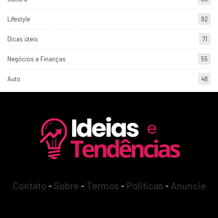
Lifestyle
92
Dicas úteis
71
Negócios e Finanças
55
Auto
48
Contato
-
Sobre
-
Termos
-
Politicas
-
Anuncie