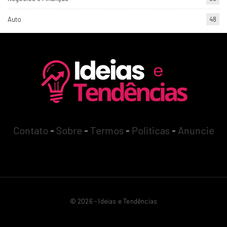
Auto
48
Contato
-
Sobre
-
Termos
-
Politicas
-
Anuncie
© 2026 - Ideias e Tendências