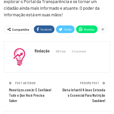
explorar o Portal da Transparência e se tornar um
cidadão ainda mais informado e atuante. O poder da
informação está em suas mãos!
Facebook
Twitter
WhatsApp
Compartilhe
Redação
659 Posts
0 Comments
POST ANTERIOR
PRÓXIMO POST
Monetizze.com.br É Confiável
Dieta Infantil 8 Anos Entenda
Tudo o Que Você Precisa
o Essencial Para Nutrição
Saber
Saudável