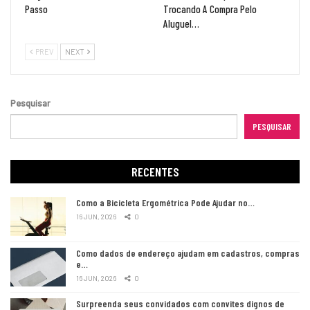
Passo
Trocando A Compra Pelo
Aluguel…
PREV
NEXT
Pesquisar
PESQUISAR
RECENTES
Como a Bicicleta Ergométrica Pode Ajudar no…
16 JUN, 2026
0
Como dados de endereço ajudam em cadastros, compras
e…
16 JUN, 2026
0
Surpreenda seus convidados com convites dignos de