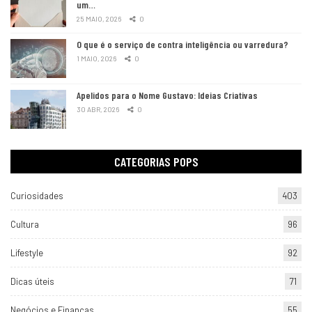
um…
25 MAIO, 2026
0
O que é o serviço de contra inteligência ou varredura?
1 MAIO, 2026
0
Apelidos para o Nome Gustavo: Ideias Criativas
30 ABR, 2026
0
CATEGORIAS POPS
Curiosidades
403
Cultura
96
Lifestyle
92
Dicas úteis
71
Negócios e Finanças
55