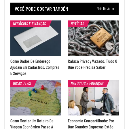
VOCÊ PODE GOSTAR TAMBÉM
Mais Do Autor
NEGÓCIOS E FINANÇAS
NOTÍCIAS
Como Dados De Endereço
Raluca Privacy Vazado: Tudo O
Ajudam Em Cadastros, Compras
Que Você Precisa Saber
E Serviços
DICAS ÚTEIS
NEGÓCIOS E FINANÇAS
Como Montar Um Roteiro De
Economia Compartilhada: Por
Viagem Econômico Passo A
Que Grandes Empresas Estão