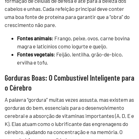
formação de células de defesa e até para a beleza dos
cabelos e unhas. Cada refeição principal deve conter
uma boa fonte de proteína para garantir que a “obra” do
crescimento não pare.
Fontes animais:
Frango, peixe, ovos, carne bovina
magra e laticínios como iogurte e queijo.
Fontes vegetais:
Feijão, lentilha, grão-de-bico,
ervilha e tofu.
Gorduras Boas: O Combustível Inteligente para
o Cérebro
A palavra “gordura” muitas vezes assusta, mas existem as
gorduras do bem, essenciais para o desenvolvimento
cerebral e a absorção de vitaminas importantes (A, D, E e
K). Elas atuam como o lubrificante das engrenagens do
cérebro, ajudando na concentração e na memória. O