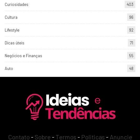
Curiosidades
403
Cultura
96
Lifestyle
92
Dicas úteis
71
Negócios e Finanças
55
Auto
48
Contato
-
Sobre
-
Termos
-
Politicas
-
Anuncie