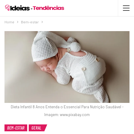
Home
Bem-estar
Dieta Infantil 8 Anos Entenda o Essencial Para Nutrição Saudável -
Imagem: www.pixabay.com
BEM-ESTAR
GERAL