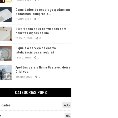
Como dados de endereço ajudam em
cadastros, compras e…
16 JUN, 2026
0
Surpreenda seus convidados com
convites dignos de um…
25 MAIO, 2026
0
O que é o serviço de contra
inteligência ou varredura?
1 MAIO, 2026
0
Apelidos para o Nome Gustavo: Ideias
Criativas
30 ABR, 2026
0
CATEGORIAS POPS
sidades
403
a
96