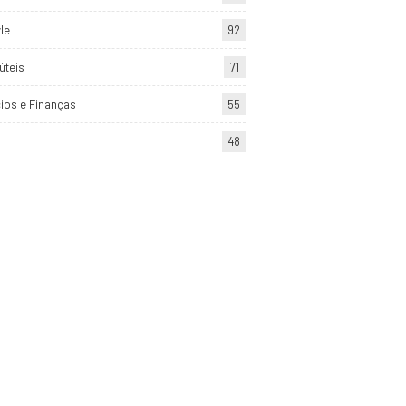
yle
92
úteis
71
ios e Finanças
55
48