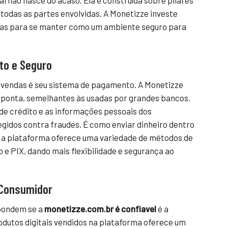
l não nasce do acaso. Ela é construída sobre pilares
todas as partes envolvidas. A Monetizze investe
cas para se manter como um ambiente seguro para
to e Seguro
 vendas é seu sistema de pagamento. A Monetizze
de ponta, semelhantes às usadas por grandes bancos.
 de crédito e as informações pessoais dos
gidos contra fraudes. É como enviar dinheiro dentro
o, a plataforma oferece uma variedade de métodos de
 e PIX, dando mais flexibilidade e segurança ao
o Consumidor
spondem se a
monetizze.com.br é confiavel
é a
rodutos digitais vendidos na plataforma oferece um