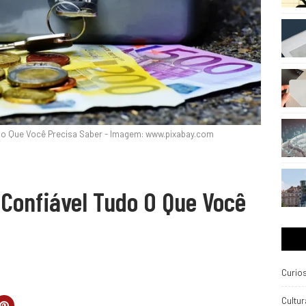
o o Que Você Precisa Saber - Imagem: www.pixabay.com
 Confiável Tudo O Que Você
Curio
Cultur