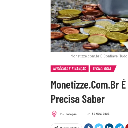
Monetizze.com.br É Confiável Tud
NEGÓCIOS E FINANÇAS
TECNOLOGIA
Monetizze.com.br É
Precisa Saber
EM
30 NOV, 2025
Por
Redação