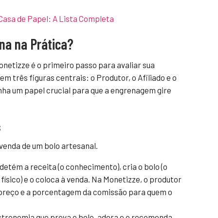
asa de Papel: A Lista Completa
na na Prática?
netizze é o primeiro passo para avaliar sua
m três figuras centrais: o Produtor, o Afiliado e o
ha um papel crucial para que a engrenagem gire
s
venda de um bolo artesanal.
 detém a receita (o conhecimento), cria o bolo (o
físico) e o coloca à venda. Na Monetizze, o produtor
 preço e a porcentagem da comissão para quem o
stronomia que prova o bolo, adora e o recomenda