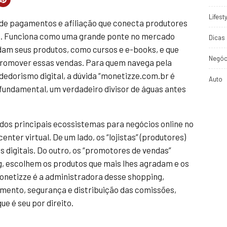
Lifest
de pagamentos e afiliação que conecta produtores
ados. Funciona como uma grande ponte no mercado
Dicas 
dam seus produtos, como cursos e e-books, e que
Negóc
romover essas vendas. Para quem navega pela
edorismo digital, a dúvida “monetizze.com.br é
Auto
fundamental, um verdadeiro divisor de águas antes
dos principais ecossistemas para negócios online no
nter virtual. De um lado, os “lojistas” (produtores)
 digitais. Do outro, os “promotores de vendas”
ng, escolhem os produtos que mais lhes agradam e os
netizze é a administradora desse shopping,
amento, segurança e distribuição das comissões,
e é seu por direito.