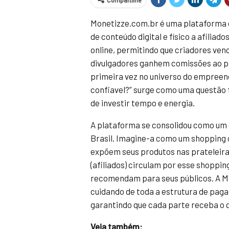
Compartilhe
Monetizze.com.br é uma plataforma 
de conteúdo digital e físico a afili
online, permitindo que criadores ven
divulgadores ganhem comissões ao p
primeira vez no universo do empreend
confiavel?” surge como uma questão 
de investir tempo e energia.
A plataforma se consolidou como um 
Brasil. Imagine-a como um shopping ce
expõem seus produtos nas prateleiras
(afiliados) circulam por esse shoppi
recomendam para seus públicos. A Mo
cuidando de toda a estrutura de pag
garantindo que cada parte receba o qu
Veja também: