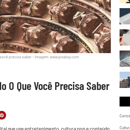
e você precisa saber - Imagem: www.pixabay.com
do O Que Você Precisa Saber
Curio
Cultur
ital que une entretenimento, cultura pop e conteúdo