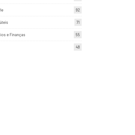
yle
92
úteis
71
ios e Finanças
55
48