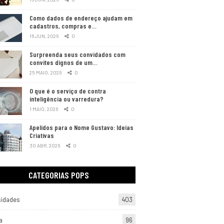
Como dados de endereço ajudam em
cadastros, compras e…
16 JUN, 2026
0
Surpreenda seus convidados com
convites dignos de um…
25 MAIO, 2026
0
O que é o serviço de contra
inteligência ou varredura?
1 MAIO, 2026
0
Apelidos para o Nome Gustavo: Ideias
Criativas
30 ABR, 2026
0
CATEGORIAS POPS
sidades
403
a
96