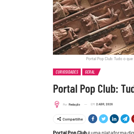
Portal Pop Club: Tudo o qu
CURIOSIDADES
GERAL
Portal Pop Club: Tu
EM
2 ABR, 2026
Por
Redação
Compartilhe
Portal Pop Club
é uma plataforma dig