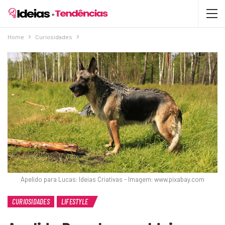
Home
Curiosidades
Apelido para Lucas: Ideias Criativas - Imagem: www.pixabay.com
CURIOSIDADES
LIFESTYLE