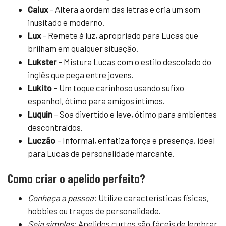
Calux
– Altera a ordem das letras e cria um som
inusitado e moderno.
Lux
– Remete à luz, apropriado para Lucas que
brilham em qualquer situação.
Lukster
– Mistura Lucas com o estilo descolado do
inglês que pega entre jovens.
Lukito
– Um toque carinhoso usando sufixo
espanhol, ótimo para amigos íntimos.
Luquin
– Soa divertido e leve, ótimo para ambientes
descontraídos.
Luczão
– Informal, enfatiza força e presença, ideal
para Lucas de personalidade marcante.
Como criar o apelido perfeito?
Conheça a pessoa
: Utilize características físicas,
hobbies ou traços de personalidade.
Seja simples
: Apelidos curtos são fáceis de lembrar