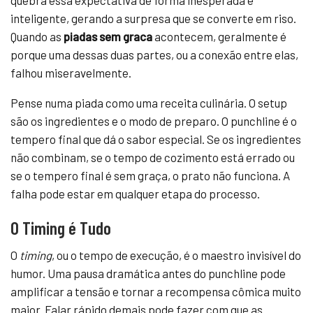
quebra essa expectativa de forma inesperada e
inteligente, gerando a surpresa que se converte em riso.
Quando as
piadas sem graca
acontecem, geralmente é
porque uma dessas duas partes, ou a conexão entre elas,
falhou miseravelmente.
Pense numa piada como uma receita culinária. O setup
são os ingredientes e o modo de preparo. O punchline é o
tempero final que dá o sabor especial. Se os ingredientes
não combinam, se o tempo de cozimento está errado ou
se o tempero final é sem graça, o prato não funciona. A
falha pode estar em qualquer etapa do processo.
O Timing é Tudo
O
timing
, ou o tempo de execução, é o maestro invisível do
humor. Uma pausa dramática antes do punchline pode
amplificar a tensão e tornar a recompensa cômica muito
maior. Falar rápido demais pode fazer com que as