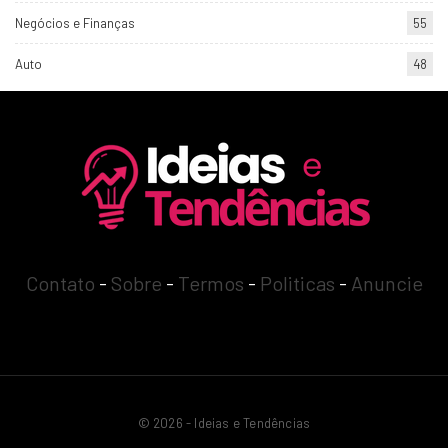
Negócios e Finanças
55
Auto
48
Contato
-
Sobre
-
Termos
-
Politicas
-
Anuncie
© 2026 - Ideias e Tendências