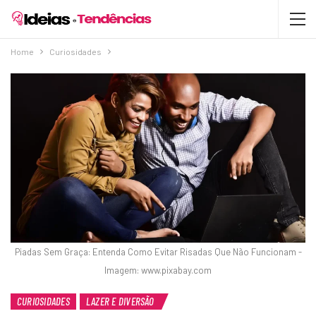
Home
Curiosidades
Piadas Sem Graça: Entenda Como Evitar Risadas Que Não Funcionam -
Imagem: www.pixabay.com
CURIOSIDADES
LAZER E DIVERSÃO