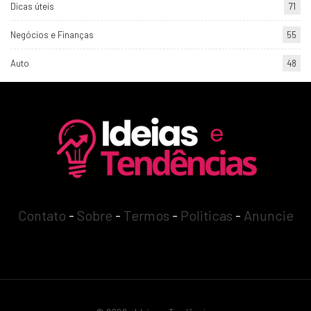
Dicas úteis
71
Negócios e Finanças
55
Auto
48
Contato
-
Sobre
-
Termos
-
Politicas
-
Anuncie