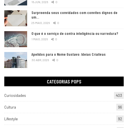
16 JUN, 2026
0
Surpreenda seus convidados com convites dignos de
um…
25 MAIO, 2026
0
O que é o serviço de contra inteligência ou varredura?
1 MAIO, 2026
0
Apelidos para o Nome Gustavo: Ideias Criativas
30 ABR, 2026
0
CATEGORIAS POPS
Curiosidades
403
Cultura
96
Lifestyle
92