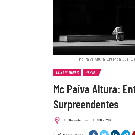
Mc Paiva Altura: Entenda Qual 
CURIOSIDADES
GERAL
Mc Paiva Altura: En
Surpreendentes
EM
6 DEZ, 2025
Por
Redação