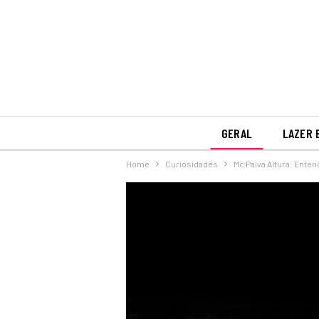
GERAL
LAZER 
Home
Curiosidades
Mc Paiva Altura: Ente