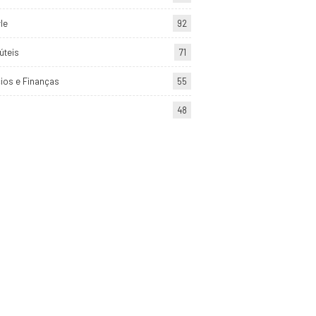
yle
92
úteis
71
ios e Finanças
55
48