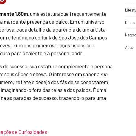
Lifest
amente 1,80m
, uma estatura que frequentemente
sua marcante presença de palco. Em um universo
Dicas 
rosa, cada detalhe da aparência de um artista
Negóc
e com o fenômeno do funk de São José dos Campos
vezes, é um dos primeiros traços físicos que
Auto
ra para o talento e a personalidade.
ás do sucesso, sua estatura complementa a persona
em seus clipes e shows. O interesse em saber a
mc
úmero; reflete o desejo dos fãs de se conectarem
 imaginando-o fora das telas e dos palcos. É uma
ina as paradas de sucesso, trazendo-o para uma
rações e Curiosidades