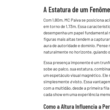
A Estatura de um Fenôm
Com 1,80m, MC Paiva se posiciona aci
em torno de 1,73m. Essa característi
desempenha um papel fundamental na
figuras mais altas tendem a captura
aura de autoridade e domínio. Pense 
naturalmente no horizonte, guiando o
Essa presença imponente é um trunfo
sobe ao palco, sua estatura, combina
um espetáculo visual magnético. Ele n
simplesmente
é
visto. Essa vantagem
com a multidão, desde a primeira fila
cada show em uma experiência memor
Como a Altura Influencia a Pe