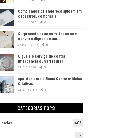
Como dados de endereço ajudam em
cadastros, compras e…
16 JUN, 2026
0
Surpreenda seus convidados com
convites dignos de um…
25 MAIO, 2026
0
O que é o serviço de contra
inteligência ou varredura?
1 MAIO, 2026
0
Apelidos para o Nome Gustavo: Ideias
Criativas
30 ABR, 2026
0
CATEGORIAS POPS
sidades
403
a
96