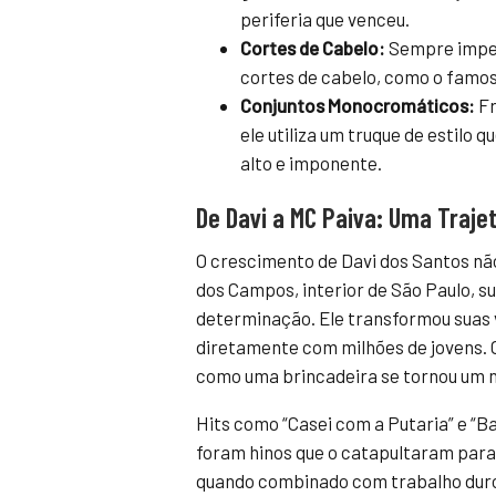
periferia que venceu.
Cortes de Cabelo:
Sempre impec
cortes de cabelo, como o famos
Conjuntos Monocromáticos:
Fr
ele utiliza um truque de estilo 
alto e imponente.
De Davi a MC Paiva: Uma Traje
O crescimento de Davi dos Santos não
dos Campos, interior de São Paulo, s
determinação. Ele transformou suas 
diretamente com milhões de jovens. O
como uma brincadeira se tornou um n
Hits como “Casei com a Putaria” e “
foram hinos que o catapultaram para o
quando combinado com trabalho duro 