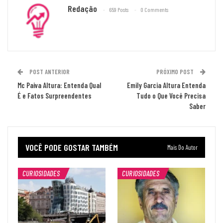
Redação
659 Posts
0 Comments
POST ANTERIOR
PRÓXIMO POST
Mc Paiva Altura: Entenda Qual
Emily Garcia Altura Entenda
É e Fatos Surpreendentes
Tudo o Que Você Precisa
Saber
VOCÊ PODE GOSTAR TAMBÉM
Mais Do Autor
CURIOSIDADES
CURIOSIDADES