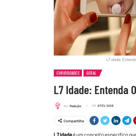
L7 idade: Entend
CURIOSIDADES
GERAL
L7 Idade: Entenda 
EM
6 FEV, 2026
Por
Redação
Compartilhe
L7 idade
é um conceito específico qu