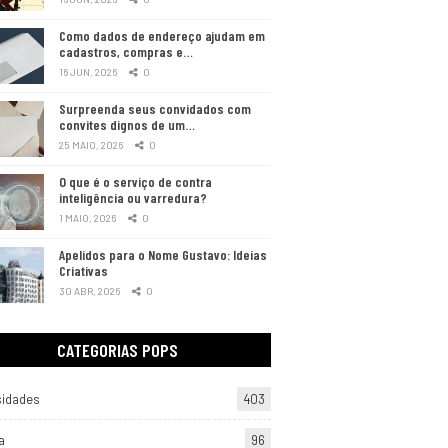
Como dados de endereço ajudam em
cadastros, compras e…
16 JUN, 2026
0
Surpreenda seus convidados com
convites dignos de um…
25 MAIO, 2026
0
O que é o serviço de contra
inteligência ou varredura?
1 MAIO, 2026
0
Apelidos para o Nome Gustavo: Ideias
Criativas
30 ABR, 2026
0
CATEGORIAS POPS
sidades
403
a
96