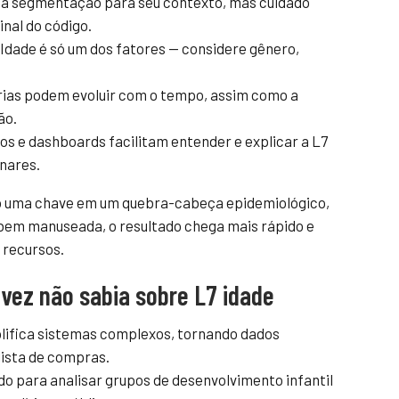
a segmentação para seu contexto, mas cuidado
inal do código.
Idade é só um dos fatores — considere gênero,
ias podem evoluir com o tempo, assim como a
ão.
os e dashboards facilitam entender e explicar a L7
inares.
uma chave em um quebra-cabeça epidemiológico,
bem manuseada, o resultado chega mais rápido e
 recursos.
lvez não sabia sobre L7 idade
plifica sistemas complexos, tornando dados
lista de compras.
ado para analisar grupos de desenvolvimento infantil