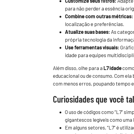
Customize seus filtros:
Adapte 
para não perder a essência orig
Combine com outras métricas:
localização e preferências.
Atualize suas bases:
As categor
própria tecnologia da informaç
Use ferramentas visuais:
Gráfic
idade para equipes multidiscipl
Além disso, olhe para a
L7 idade
como 
educacional ou de consumo. Com ela 
com menos erros, poupando tempo e
Curiosidades que você ta
O uso de códigos como “L7” sim
gigantescos legíveis como uma 
Em alguns setores, “L7” é utiliz