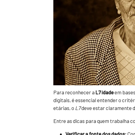
Para reconhecer a
L7 idade
em bases 
digitais, é essencial entender o crit
etárias, o
L7
deve estar claramente de
Entre as dicas para quem trabalha c
Verificar a fonte dos dados:
Con