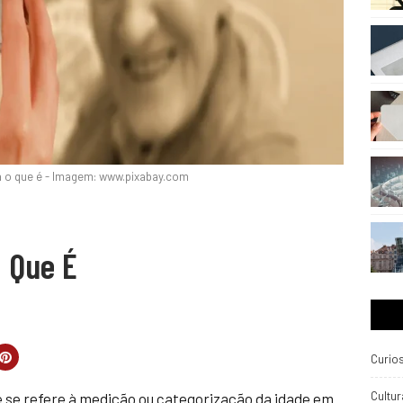
a o que é - Imagem: www.pixabay.com
O Que É
Curio
Cultur
e se refere à medição ou categorização da idade em