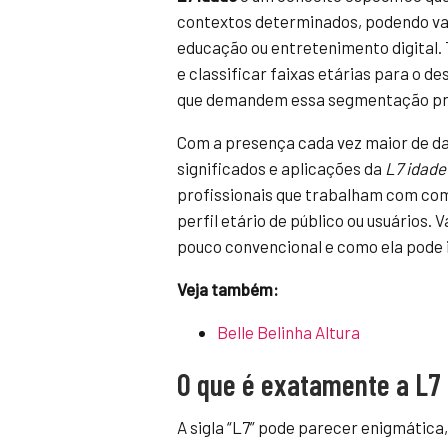
contextos determinados, podendo var
educação ou entretenimento digital
e classificar faixas etárias para o 
que demandem essa segmentação pr
Com a presença cada vez maior de da
significados e aplicações da
L7 idade
profissionais que trabalham com co
perfil etário de público ou usuários.
pouco convencional e como ela pode i
Veja também:
Belle Belinha Altura
O que é exatamente a L7
A sigla “L7” pode parecer enigmática