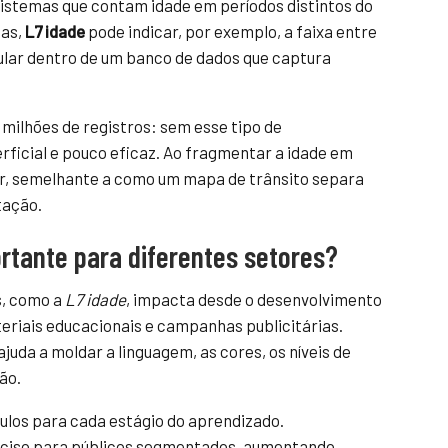
sistemas que contam idade em períodos distintos do
tas,
L7 idade
pode indicar, por exemplo, a faixa entre
ular dentro de um banco de dados que captura
a milhões de registros: sem esse tipo de
rficial e pouco eficaz. Ao fragmentar a idade em
or, semelhante a como um mapa de trânsito separa
tação.
ortante para diferentes setores?
s, como a
L7 idade
, impacta desde o desenvolvimento
teriais educacionais e campanhas publicitárias.
ajuda a moldar a linguagem, as cores, os níveis de
ão.
ulos para cada estágio do aprendizado.
ciso para públicos segmentados, aumentando