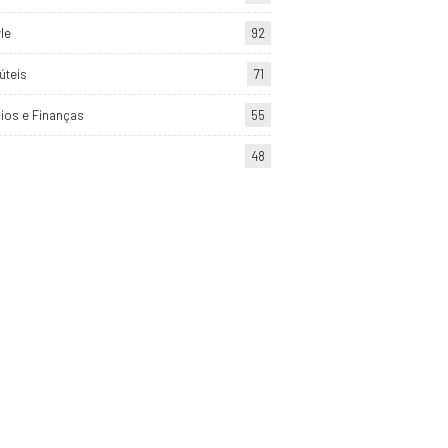
yle
92
úteis
71
ios e Finanças
55
48