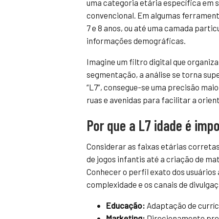
uma categoria etária específica em 
convencional. Em algumas ferramen
7 e 8 anos, ou até uma camada partic
informações demográficas.
Imagine um filtro digital que organiz
segmentação, a análise se torna supe
“L7”, consegue-se uma precisão mai
ruas e avenidas para facilitar a orien
Por que a L7 idade é imp
Considerar as faixas etárias correta
de jogos infantis até a criação de ma
Conhecer o perfil exato dos usuários 
complexidade e os canais de divulgaç
Educação:
Adaptação de curríc
Marketing:
Direcionamento pre