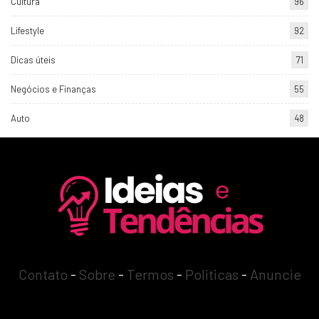
Cultura
96
Lifestyle
92
Dicas úteis
71
Negócios e Finanças
55
Auto
48
Contato
-
Sobre
-
Termos
-
Politicas
-
Anuncie