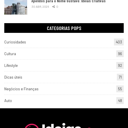
Apelidos para o Nome Gustavo: Ideias Criativas
30 ABR, 2026
0
CATEGORIAS POPS
Curiosidades
403
Cultura
96
Lifestyle
92
Dicas úteis
71
Negócios e Finanças
55
Auto
48