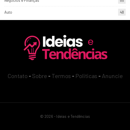
Negócios e Finanças
55
Auto
48
Contato
-
Sobre
-
Termos
-
Politicas
-
Anuncie
© 2026 - Ideias e Tendências