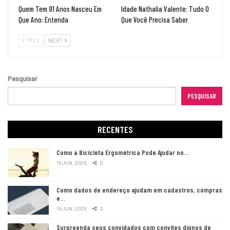
Quem Tem 91 Anos Nasceu Em
Idade Nathalia Valente: Tudo O
Que Ano: Entenda
Que Você Precisa Saber
PREV
NEXT
Pesquisar
PESQUISAR
RECENTES
Como a Bicicleta Ergométrica Pode Ajudar no…
16 JUN, 2026
0
Como dados de endereço ajudam em cadastros, compras
e…
16 JUN, 2026
0
Surpreenda seus convidados com convites dignos de