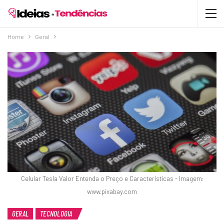
Home
Geral
Celular Tesla Valor Entenda o Preço e Características - Imagem:
www.pixabay.com
GERAL
TECNOLOGIA