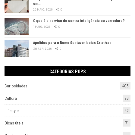
um…
25 MAIO, 2026
0
O que é o serviço de contra inteligência ou varredura?
1 MAIO, 2026
0
Apelidos para o Nome Gustavo: Ideias Criativas
30 ABR, 2026
0
CATEGORIAS POPS
Curiosidades
403
Cultura
96
Lifestyle
92
Dicas úteis
71