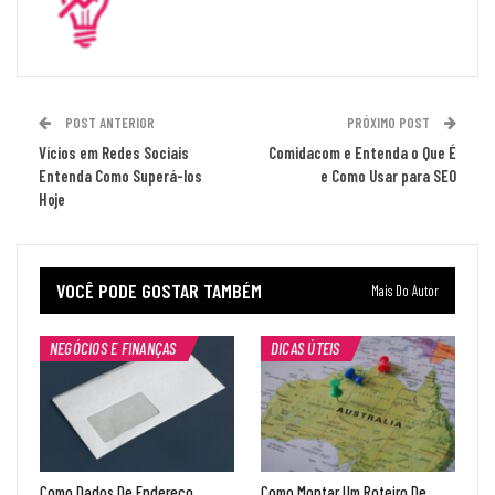
POST ANTERIOR
PRÓXIMO POST
Vícios em Redes Sociais
Comidacom e Entenda o Que É
Entenda Como Superá-los
e Como Usar para SEO
Hoje
VOCÊ PODE GOSTAR TAMBÉM
Mais Do Autor
NEGÓCIOS E FINANÇAS
DICAS ÚTEIS
Como Dados De Endereço
Como Montar Um Roteiro De