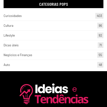
CATEGORIAS POPS
Curiosidades
403
Cultura
96
Lifestyle
92
Dicas úteis
71
Negócios e Finanças
55
Auto
48