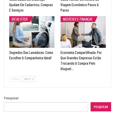
Ajudam Em Cadastros, Compras
Viagem Econômico Passo A
E Serviços
Passo
DICAS ÚTEIS
NEGÓCIOS E FINANÇAS
Segredos Das Lavadoras: Como
Economia Compartilhada: Por
Escolher A Companheira Ideal!
Que Grandes Empresas Estão
Trocando A Compra Pelo
Aluguel…
PREV
NEXT
Pesquisar
PESQUISAR