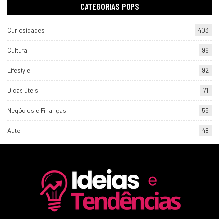
CATEGORIAS POPS
Curiosidades
403
Cultura
96
Lifestyle
92
Dicas úteis
71
Negócios e Finanças
55
Auto
48