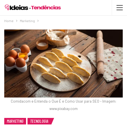
Home
Marketing
Comidacom e Entenda o Que É e Como Usar para SEO - Imagem:
www.pixabay.com
MARKETING
TECNOLOGIA