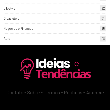
Lifestyle
92
Dicas úteis
71
Negócios e Finanças
55
Auto
48
Contato
-
Sobre
-
Termos
-
Politicas
-
Anuncie