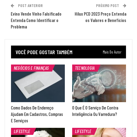
POST ANTERIOR
PRÓXIMO POST
Evino Vende Vinho Falsificado
Hilux PCD 2023 Preço Entenda
Entenda Como Identificar o
os Valores e Benefícios
Problema
VOCÊ PODE GOSTAR TAMBÉM
Mais Do Autor
NEGÓCIOS E FINANÇAS
TECNOLOGIA
Como Dados De Endereço
O Que É O Serviço De Contra
Ajudam Em Cadastros, Compras
Inteligência Ou Varredura?
E Serviços
LIFESTYLE
LIFESTYLE