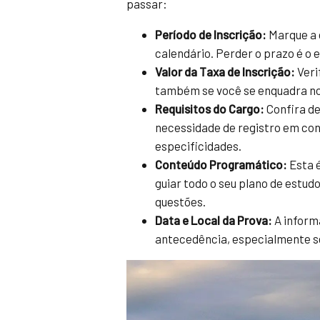
passar:
Período de Inscrição:
Marque a d
calendário. Perder o prazo é o e
Valor da Taxa de Inscrição:
Veri
também se você se enquadra nos
Requisitos do Cargo:
Confira de
necessidade de registro em con
especificidades.
Conteúdo Programático:
Esta é
guiar todo o seu plano de estud
questões.
Data e Local da Prova:
A inform
antecedência, especialmente se 