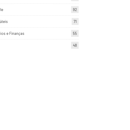
yle
92
úteis
71
ios e Finanças
55
48