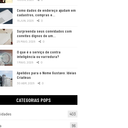
Como dados de endereço ajudam em
cadastros, compras e…
16 JUN, 2026
0
Surpreenda seus convidados com
convites dignos de um…
25 MAIO, 2026
0
O que é o serviço de contra
inteligência ou varredura?
1 MAIO, 2026
0
Apelidos para o Nome Gustavo: Ideias
Criativas
30 ABR, 2026
0
CATEGORIAS POPS
sidades
403
a
96