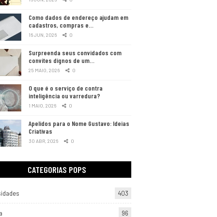
Como dados de endereço ajudam em
cadastros, compras e…
16 JUN, 2026
0
Surpreenda seus convidados com
convites dignos de um…
25 MAIO, 2026
0
O que é o serviço de contra
inteligência ou varredura?
1 MAIO, 2026
0
Apelidos para o Nome Gustavo: Ideias
Criativas
30 ABR, 2026
0
CATEGORIAS POPS
sidades
403
a
96