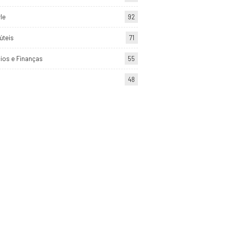
yle
92
úteis
71
ios e Finanças
55
48