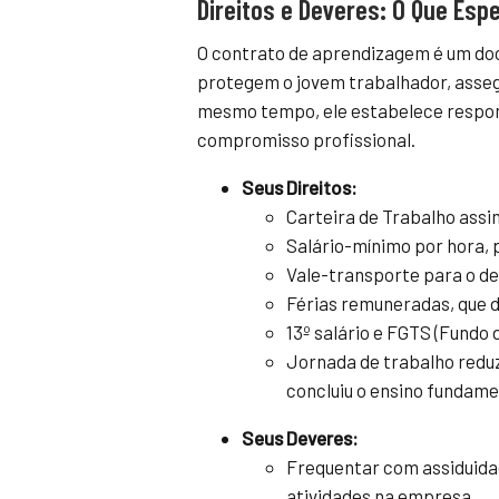
Direitos e Deveres: O Que Esp
O contrato de aprendizagem é um doc
protegem o jovem trabalhador, asseg
mesmo tempo, ele estabelece respons
compromisso profissional.
Seus Direitos:
Carteira de Trabalho assi
Salário-mínimo por hora, 
Vale-transporte para o d
Férias remuneradas, que d
13º salário e FGTS (Fundo 
Jornada de trabalho reduz
concluiu o ensino fundamen
Seus Deveres:
Frequentar com assiduidad
atividades na empresa.