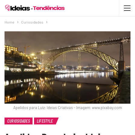
Home
Curiosidades
Apelidos para Luiz: Ideias Criativas - Imagem: www.pixabay.com
CURIOSIDADES
LIFESTYLE