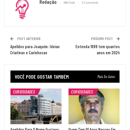
Redação
659 Posts
0 Comments
POST ANTERIOR
PRÓXIMO POST
Apelidos para Joaquim: Ideias
Entenda 1999 tem quantos
Criativas e Carinhosas
anos em 2024
VOCÊ PODE GOSTAR TAMBÉM
Mais Do Autor
CURIOSIDADES
CURIOSIDADES
Apelidos Para O Nome Gustavo:
Quem Tem 91 Anos Nasceu Em