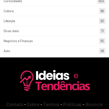
Curiosidades
403
Cultura
96
Lifestyle
92
Dicas úteis
71
Negócios e Finanças
55
Auto
48
Contato
-
Sobre
-
Termos
-
Politicas
-
Anuncie