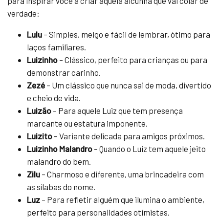
para inspirar você a criar aquela alcunha que vai colar de
verdade:
Lulu
– Simples, meigo e fácil de lembrar, ótimo para
laços familiares.
Luizinho
– Clássico, perfeito para crianças ou para
demonstrar carinho.
Zezé
– Um clássico que nunca sai de moda, divertido
e cheio de vida.
Luizão
– Para aquele Luiz que tem presença
marcante ou estatura imponente.
Luizito
– Variante delicada para amigos próximos.
Luizinho Malandro
– Quando o Luiz tem aquele jeito
malandro do bem.
Zilu
– Charmoso e diferente, uma brincadeira com
as sílabas do nome.
Luz
– Para refletir alguém que ilumina o ambiente,
perfeito para personalidades otimistas.