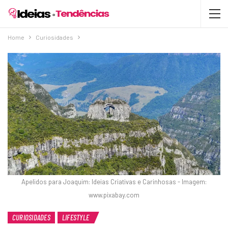
Home
Curiosidades
Apelidos para Joaquim: Ideias Criativas e Carinhosas - Imagem:
www.pixabay.com
CURIOSIDADES
LIFESTYLE