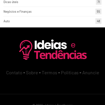
Dicas úteis
71
Negócios e Finanças
55
Auto
48
Contato
-
Sobre
-
Termos
-
Politicas
-
Anuncie