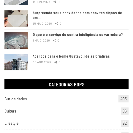
16 JUN, 2026
0
Surpreenda seus convidados com convites dignos de
um…
25 MAIO, 2026
0
O que é o serviço de contra inteligência ou varredura?
1 MAIO, 2026
0
Apelidos para o Nome Gustavo: Ideias Criativas
30 ABR, 2026
0
CATEGORIAS POPS
Curiosidades
403
Cultura
96
Lifestyle
92