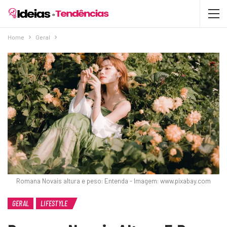
Home
Geral
Romana Novais altura e peso: Entenda - Imagem: www.pixabay.com
GERAL
LIFESTYLE