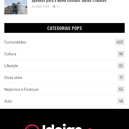
Apelidos para o Nome Gustavo: Ideias Criativas
30 ABR, 2026
0
CATEGORIAS POPS
Curiosidades
403
Cultura
96
Lifestyle
92
Dicas úteis
71
Negócios e Finanças
55
Auto
48