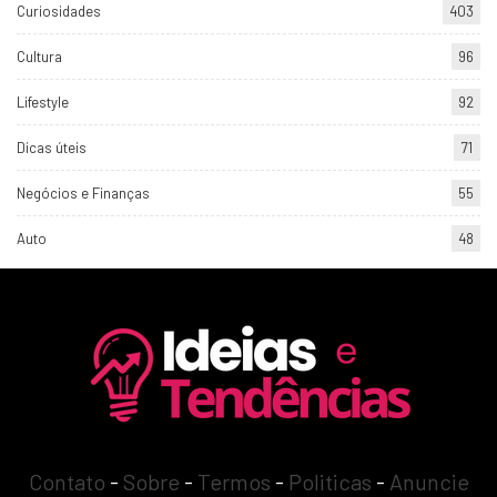
Curiosidades
403
Cultura
96
Lifestyle
92
Dicas úteis
71
Negócios e Finanças
55
Auto
48
Contato
-
Sobre
-
Termos
-
Politicas
-
Anuncie