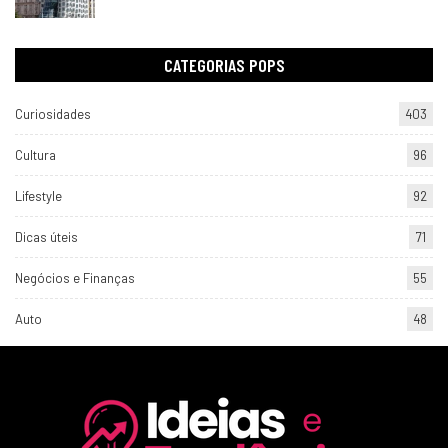
CATEGORIAS POPS
Curiosidades
403
Cultura
96
Lifestyle
92
Dicas úteis
71
Negócios e Finanças
55
Auto
48