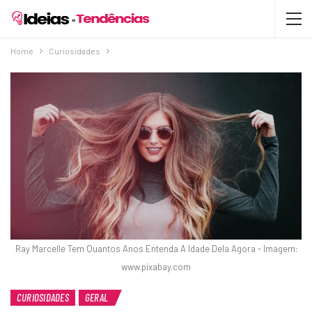
Home
Curiosidades
Ray Marcelle Tem Quantos Anos Entenda A Idade Dela Agora - Imagem:
www.pixabay.com
CURIOSIDADES
GERAL