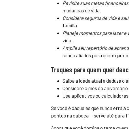
Revisite suas metas financeiras
mudanças de vida.
Considere seguros de vida e sa
família.
Planeje momentos para lazer e 
vida.
Amplie seu repertório de apren
sendo aliados para quem quer m
Truques para quem quer desc
Saiba a idade atual e deduza o 
Considere o mês do aniversário 
Use aplicativos ou calculadoras 
Se você é daqueles que nunca erra a
pontos na cabeça — serve até para f
Agora que você domina o tema
quem 