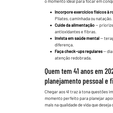
o momento ideal para focar em conqui
Incorpore exercícios físicos à r
Pilates, caminhada ou natação.
Cuide da alimentação
— prioriz
antioxidantes e fibras.
Invista em saúde mental
— tera
diferença.
Faça check-ups regulares
— dia
atenção redobrada.
Quem tem 41 anos em 202
planejamento pessoal e f
Chegar aos 41 traz à tona questões im
momento perfeito para planejar apos
mais na qualidade de vida que deseja 