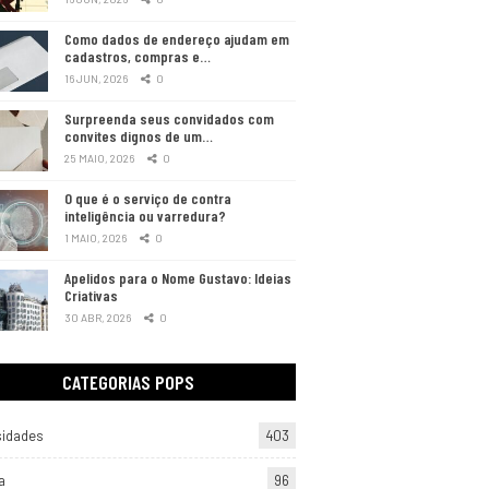
Como dados de endereço ajudam em
cadastros, compras e…
16 JUN, 2026
0
Surpreenda seus convidados com
convites dignos de um…
25 MAIO, 2026
0
O que é o serviço de contra
inteligência ou varredura?
1 MAIO, 2026
0
Apelidos para o Nome Gustavo: Ideias
Criativas
30 ABR, 2026
0
CATEGORIAS POPS
sidades
403
a
96