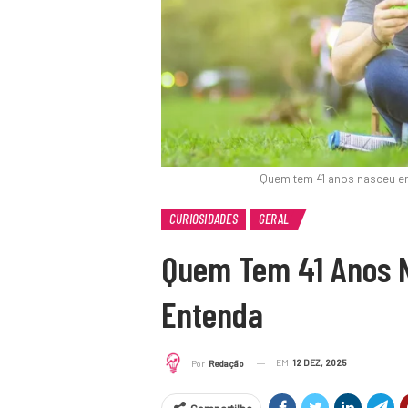
Quem tem 41 anos nasceu e
CURIOSIDADES
GERAL
Quem Tem 41 Anos 
Entenda
EM
12 DEZ, 2025
Por
Redação