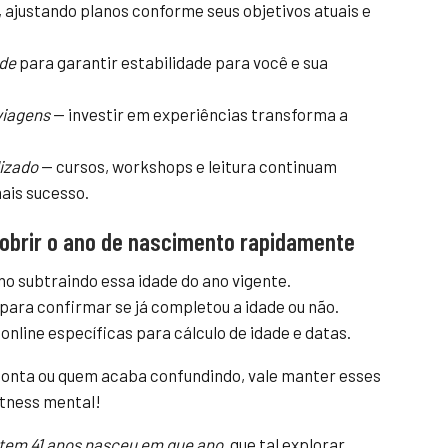
, ajustando planos conforme seus objetivos atuais e
úde
para garantir estabilidade para você e sua
viagens
— investir em experiências transforma a
dizado
— cursos, workshops e leitura continuam
ais sucesso.
obrir o ano de nascimento rapidamente
ano subtraindo essa idade do ano vigente.
para confirmar se já completou a idade ou não.
online específicas para cálculo de idade e datas.
 conta ou quem acaba confundindo, vale manter esses
itness mental!
tem 41 anos nasceu em que ano
, que tal explorar