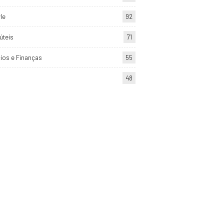
yle
92
úteis
71
ios e Finanças
55
48