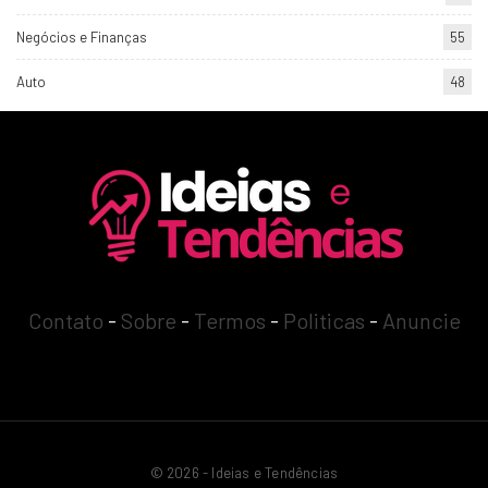
Negócios e Finanças
55
Auto
48
Contato
-
Sobre
-
Termos
-
Politicas
-
Anuncie
© 2026 - Ideias e Tendências