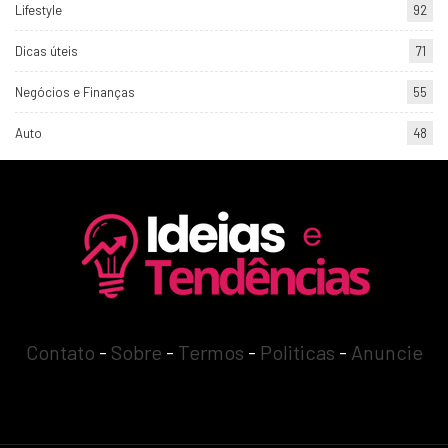
Lifestyle
92
Dicas úteis
71
Negócios e Finanças
55
Auto
48
Contato
-
Sobre
-
Termos
-
Politicas
-
Anuncie