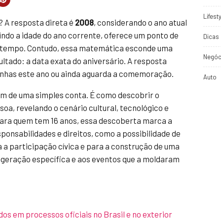
Lifest
 A resposta direta é
2008
, considerando o ano atual
aindo a idade do ano corrente, oferece um ponto de
Dicas 
no tempo. Contudo, essa matemática esconde uma
Negóc
ultado: a data exata do aniversário. A resposta
linhas este ano ou ainda aguarda a comemoração.
Auto
ém de uma simples conta. É como descobrir o
ssoa, revelando o cenário cultural, tecnológico e
Para quem tem 16 anos, essa descoberta marca a
ponsabilidades e direitos, como a possibilidade de
a a participação cívica e para a construção de uma
 geração específica e aos eventos que a moldaram
s em processos oficiais no Brasil e no exterior