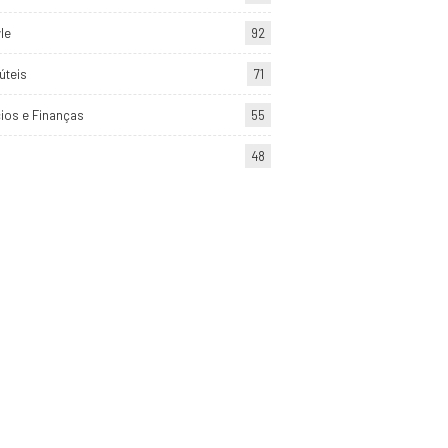
yle
92
úteis
71
ios e Finanças
55
48