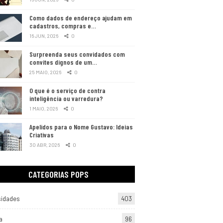
Como dados de endereço ajudam em
cadastros, compras e…
16 JUN, 2026
0
Surpreenda seus convidados com
convites dignos de um…
25 MAIO, 2026
0
O que é o serviço de contra
inteligência ou varredura?
1 MAIO, 2026
0
Apelidos para o Nome Gustavo: Ideias
Criativas
30 ABR, 2026
0
CATEGORIAS POPS
sidades
403
a
96