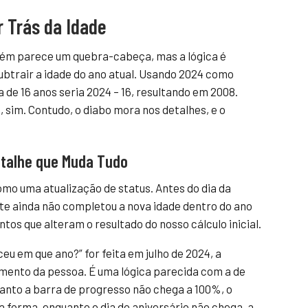
 Trás da Idade
uém parece um quebra-cabeça, mas a lógica é
subtrair a idade do ano atual. Usando 2024 como
 de 16 anos seria 2024 – 16, resultando em 2008.
 sim. Contudo, o diabo mora nos detalhes, e o
Detalhe que Muda Tudo
omo uma atualização de status. Antes do dia da
 ainda não completou a nova idade dentro do ano
intos que alteram o resultado do nosso cálculo inicial.
u em que ano?” for feita em julho de 2024, a
mento da pessoa. É uma lógica parecida com a de
nto a barra de progresso não chega a 100%, o
 forma, enquanto o dia do aniversário não chega, a