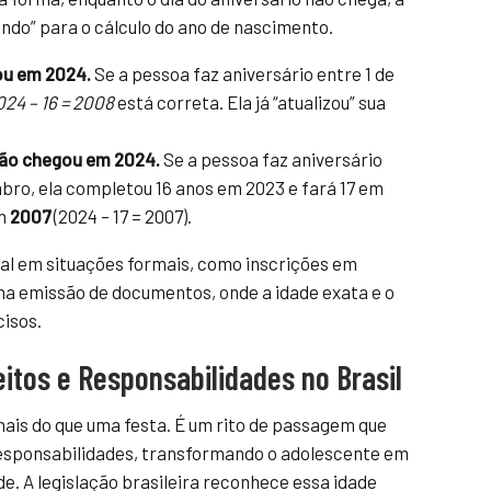
endo” para o cálculo do ano de nascimento.
sou em 2024.
Se a pessoa faz aniversário entre 1 de
024 – 16 = 2008
está correta. Ela já “atualizou” sua
 não chegou em 2024.
Se a pessoa faz aniversário
mbro, ela completou 16 anos em 2023 e fará 17 em
em
2007
(2024 – 17 = 2007).
al em situações formais, como inscrições em
 na emissão de documentos, onde a idade exata e o
isos.
itos e Responsabilidades no Brasil
mais do que uma festa. É um rito de passagem que
 responsabilidades, transformando o adolescente em
e. A legislação brasileira reconhece essa idade