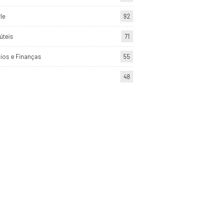
yle
92
úteis
71
ios e Finanças
55
48