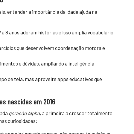
is, entender a importância da idade ajuda na
 a 8 anos adoram histórias e isso amplia vocabulário
rcícios que desenvolvem coordenação motora e
imentos e dúvidas, ampliando a inteligência
po de tela, mas aproveite apps educativos que
ões nascidas em 2016
mada
geração Alpha
, a primeira a crescer totalmente
umas curiosidades:
let como brinquedo comum, não apenas televisão ou