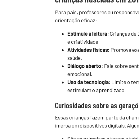
Para pais, professores ou responsáve
orientação eficaz:
Estimule a leitura:
Crianças de 7
e criatividade.
Atividades físicas:
Promova exe
saúde.
Diálogo aberto:
Fale sobre sent
emocional.
Uso da tecnologia:
Limite o tem
estimulam o aprendizado.
Curiosidades sobre as geraç
Essas crianças fazem parte da cha
imersa em dispositivos digitais. Alg
São as primeiras a terem o tab