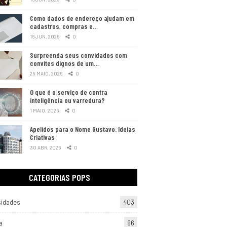
Como dados de endereço ajudam em
cadastros, compras e…
16 JUN, 2026
0
Surpreenda seus convidados com
convites dignos de um…
25 MAIO, 2026
0
O que é o serviço de contra
inteligência ou varredura?
1 MAIO, 2026
0
Apelidos para o Nome Gustavo: Ideias
Criativas
30 ABR, 2026
0
CATEGORIAS POPS
sidades
403
a
96