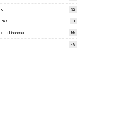
yle
92
úteis
71
ios e Finanças
55
48