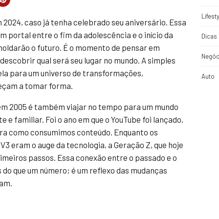
Lifest
2024, caso já tenha celebrado seu aniversário. Essa
 portal entre o fim da adolescência e o início da
Dicas 
 moldarão o futuro. É o momento de pensar em
Negóc
 descobrir qual será seu lugar no mundo. A simples
ela para um universo de transformações,
Auto
eçam a tomar forma.
 em 2005 é também viajar no tempo para um mundo
 e familiar. Foi o ano em que o YouTube foi lançado,
ra como consumimos conteúdo. Enquanto os
V3 eram o auge da tecnologia, a Geração Z, que hoje
rimeiros passos. Essa conexão entre o passado e o
s do que um número; é um reflexo das mudanças
cam.