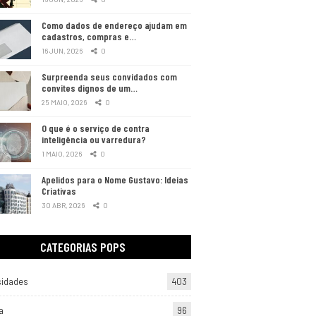
Como dados de endereço ajudam em
cadastros, compras e…
16 JUN, 2026
0
Surpreenda seus convidados com
convites dignos de um…
25 MAIO, 2026
0
O que é o serviço de contra
inteligência ou varredura?
1 MAIO, 2026
0
Apelidos para o Nome Gustavo: Ideias
Criativas
30 ABR, 2026
0
CATEGORIAS POPS
sidades
403
a
96