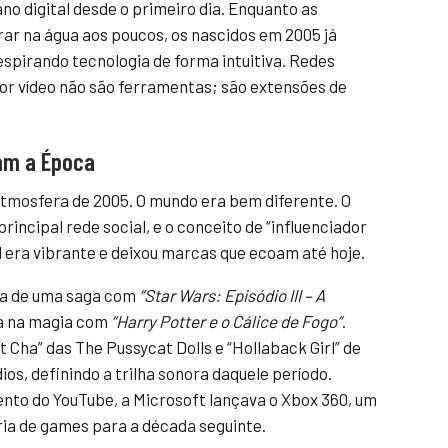
o digital desde o primeiro dia. Enquanto as
ar na água aos poucos, os nascidos em 2005 já
espirando tecnologia de forma intuitiva. Redes
por vídeo não são ferramentas; são extensões de
am a Época
atmosfera de 2005. O mundo era bem diferente. O
rincipal rede social, e o conceito de “influenciador
ral era vibrante e deixou marcas que ecoam até hoje.
ia de uma saga com
“Star Wars: Episódio III – A
a na magia com
“Harry Potter e o Cálice de Fogo”
.
Cha” das The Pussycat Dolls e “Hollaback Girl” de
s, definindo a trilha sonora daquele período.
nto do YouTube, a Microsoft lançava o Xbox 360, um
tria de games para a década seguinte.