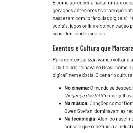
É como aprender a nadar em um ocean
gerações anteriores tiveram que entr
nasceram com “brânquias digitais”, r
sociais, jogos online e comunicação 
suas identidades sociais.
Eventos e Cultura que Marcar
Para contextualizar, vamos voltar à 
Orkut ainda reinava no Brasil como a p
digital” nem existia. O cenário cultu
No cinema:
O mundo se desped
Vingança dos Sith”
e mergulhav
Na música:
Canções como “Don’t 
Gwen Stefani dominavam as rádio
Na tecnologia:
Além do nascime
console que redefiniria a indús