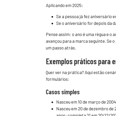
Aplicando em 2025:
Se a pessoa já fez aniversário 
Se o aniversário for depois da d
Pense assim: o ano é uma régua e o a
avançou para a marca seguinte. Se o p
um passo atrás.
Exemplos práticos para e
Quer ver na prática? Aqui estão cen
formulários:
Casos simples
Nasceu em 10 de março de 2004 
Nasceu em 20 de dezembro de 2
anos; completa 21 em 20/12/20