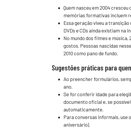
Quem nasceu em 2004 cresceu 
memórias formativas incluem re
Essa geração viveu a transição d
DVDs e CDs ainda existiam na i
No mundo dos filmes e música,
gostos. Pessoas nascidas ness
2010 como pano de fundo.
Sugestões práticas para quem
Ao preencher formulários, semp
ano.
Se for conferir idade para elegi
documento oficial e, se possível
automaticamente.
Para conversas informais, use o
aniversário).