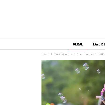
GERAL
LAZER 
Home
Curiosidades
Quem nasceu em 2004