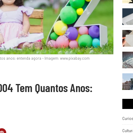
os anos: entenda agora - Imagem: www.pixabay.com
04 Tem Quantos Anos:
Curio
Cultur