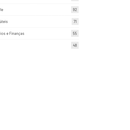
yle
92
úteis
71
ios e Finanças
55
48