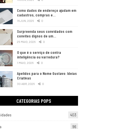
Como dados de endereço ajudam em
cadastros, compras e…
16 JUN, 2026
0
Surpreenda seus convidados com
convites dignos de um…
25 MAIO, 2026
0
O que é o serviço de contra
inteligência ou varredura?
1 MAIO, 2026
0
Apelidos para o Nome Gustavo: Ideias
Criativas
30 ABR, 2026
0
CATEGORIAS POPS
sidades
403
a
96