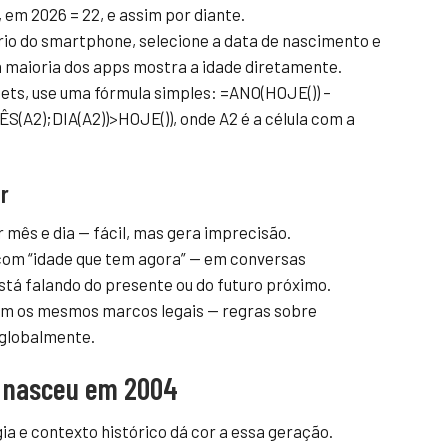
 em 2026 = 22, e assim por diante.
rio do smartphone, selecione a data de nascimento e
 maioria dos apps mostra a idade diretamente.
eets, use uma fórmula simples: =ANO(HOJE()) –
S(A2);DIA(A2))>HOJE()), onde A2 é a célula com a
r
mês e dia — fácil, mas gera imprecisão.
” com “idade que tem agora” — em conversas
stá falando do presente ou do futuro próximo.
sam os mesmos marcos legais — regras sobre
globalmente.
m nasceu em 2004
ia e contexto histórico dá cor a essa geração.