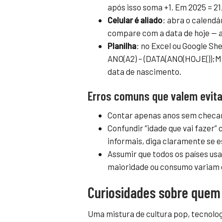
após isso soma +1. Em 2025 = 21,
Celular é aliado
: abra o calendá
compare com a data de hoje — a
Planilha
: no Excel ou Google Sh
ANO(A2) – (DATA(ANO(HOJE());MÊ
data de nascimento.
Erros comuns que valem evita
Contar apenas anos sem checar 
Confundir “idade que vai fazer
informais, diga claramente se e
Assumir que todos os países u
maioridade ou consumo variam 
Curiosidades sobre que
Uma mistura de cultura pop, tecnolog