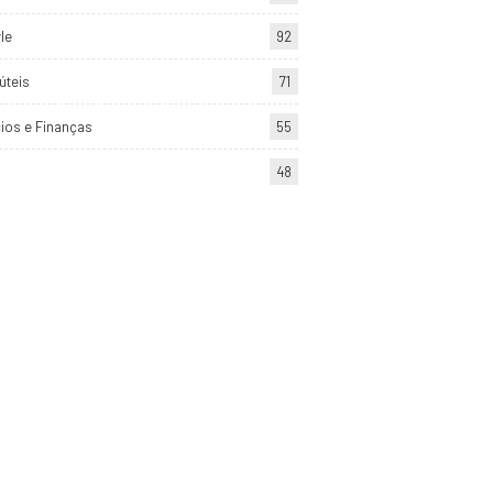
yle
92
úteis
71
ios e Finanças
55
48