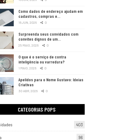
Como dados de endereço ajudam em
cadastros, compras e…
16 JUN, 2026
0
Surpreenda seus convidados com
convites dignos de um…
25 MAIO, 2026
0
O que é o serviço de contra
inteligência ou varredura?
1 MAIO, 2026
0
Apelidos para o Nome Gustavo: Ideias
Criativas
30 ABR, 2026
0
CATEGORIAS POPS
sidades
403
a
96