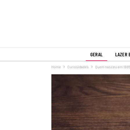
GERAL
LAZER 
Home
Curiosidades
Quem nasceu em 1995