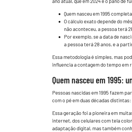
ano atual, que em 2024 é o pano de fu
Quem nasceu em 1995 completa
O cálculo exato depende do mês 
não aconteceu, a pessoa terá 28
Por exemplo, se a data de nascim
a pessoa terá 28 anos, e a partir
Essa metodologia é simples, mas po
influencia a contagem do tempo em r
Quem nasceu em 1995: u
Pessoas nascidas em 1995 fazem pa
com o pé em duas décadas distintas: 
Essa geração foi a pioneira em muit
internet, dos celulares com tela colo
adaptação digital, mas também conh