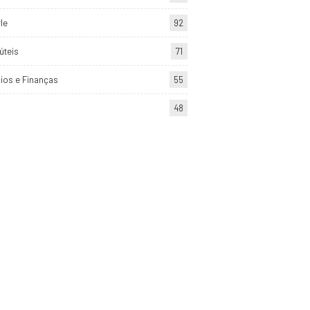
yle
92
úteis
71
ios e Finanças
55
48