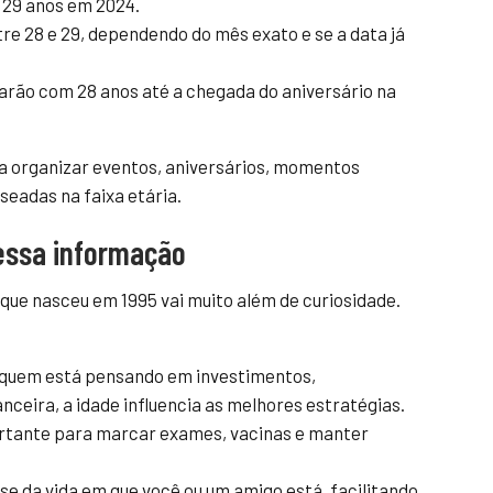
29 anos em 2024.
re 28 e 29, dependendo do mês exato e se a data já
arão com 28 anos até a chegada do aniversário na
ra organizar eventos, aniversários, momentos
aseadas na faixa etária.
 essa informação
ue nasceu em 1995 vai muito além de curiosidade.
quem está pensando em investimentos,
ceira, a idade influencia as melhores estratégias.
rtante para marcar exames, vacinas e manter
se da vida em que você ou um amigo está, facilitando