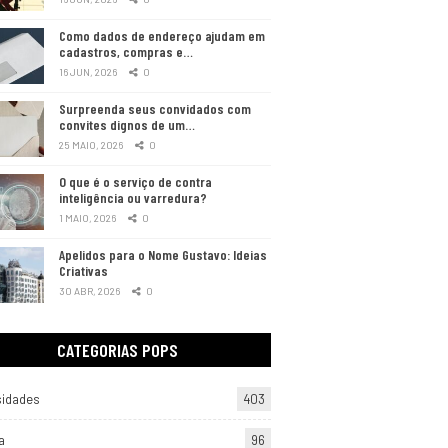
Como dados de endereço ajudam em
cadastros, compras e…
16 JUN, 2026
0
Surpreenda seus convidados com
convites dignos de um…
25 MAIO, 2026
0
O que é o serviço de contra
inteligência ou varredura?
1 MAIO, 2026
0
Apelidos para o Nome Gustavo: Ideias
Criativas
30 ABR, 2026
0
CATEGORIAS POPS
sidades
403
a
96