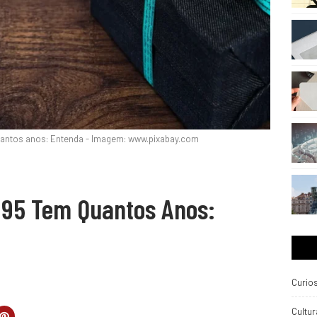
antos anos: Entenda - Imagem: www.pixabay.com
95 Tem Quantos Anos:
Curio
Cultur