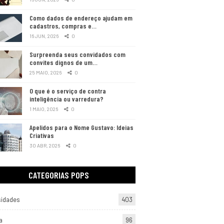
Como dados de endereço ajudam em
cadastros, compras e…
16 JUN, 2026
0
Surpreenda seus convidados com
convites dignos de um…
25 MAIO, 2026
0
O que é o serviço de contra
inteligência ou varredura?
1 MAIO, 2026
0
Apelidos para o Nome Gustavo: Ideias
Criativas
30 ABR, 2026
0
CATEGORIAS POPS
sidades
403
a
96