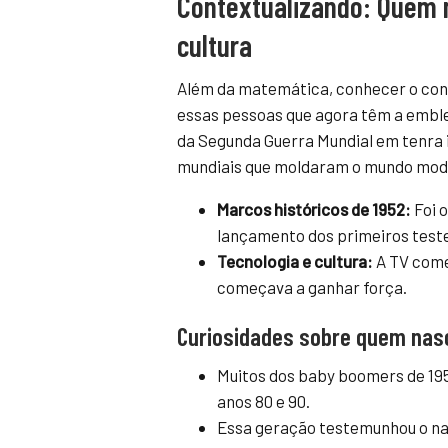
Contextualizando: Quem n
cultura
Além da matemática, conhecer o con
essas pessoas que agora têm a emble
da Segunda Guerra Mundial em tenra
mundiais que moldaram o mundo mod
Marcos históricos de 1952:
Foi o
lançamento dos primeiros teste
Tecnologia e cultura:
A TV começ
começava a ganhar força.
Curiosidades sobre quem nas
Muitos dos baby boomers de 195
anos 80 e 90.
Essa geração testemunhou o nas