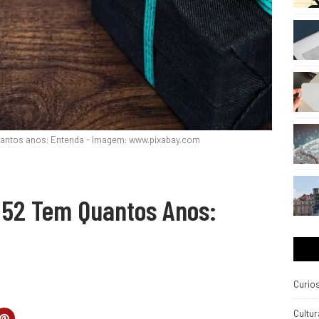
antos anos: Entenda - Imagem: www.pixabay.com
52 Tem Quantos Anos:
Curio
Cultur