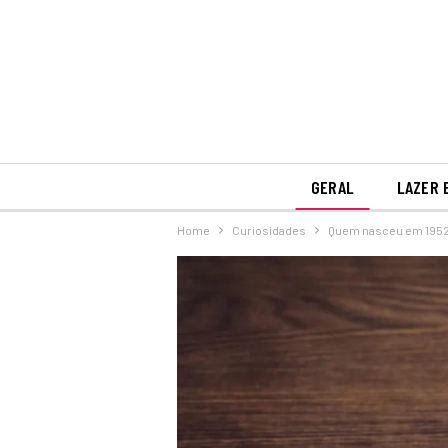
GERAL
LAZER 
Home
Curiosidades
Quem nasceu em 1952