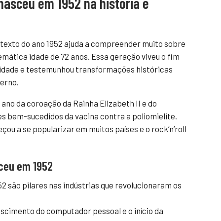
asceu em 1952 na história e
texto do ano 1952 ajuda a compreender muito sobre
mática idade de 72 anos. Essa geração viveu o fim
 idade e testemunhou transformações históricas
erno.
 ano da coroação da Rainha Elizabeth II e do
s bem-sucedidos da vacina contra a poliomielite.
ou a se popularizar em muitos países e o rock’n’roll
ceu em 1952
2 são pilares nas indústrias que revolucionaram os
cimento do computador pessoal e o início da