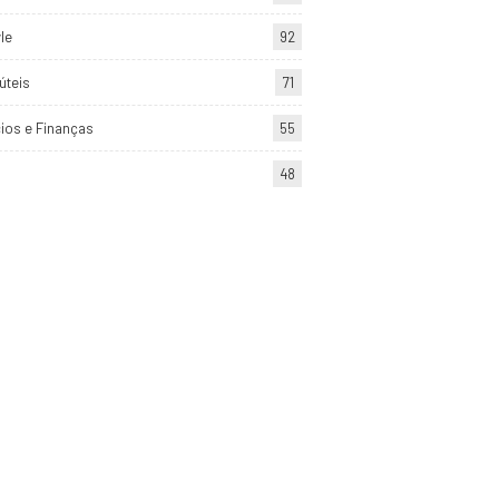
yle
92
úteis
71
ios e Finanças
55
48