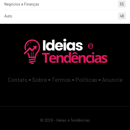
Negócios e Finanças
55
Auto
48
Contato
-
Sobre
-
Termos
-
Politicas
-
Anuncie
© 2026 - Ideias e Tendências