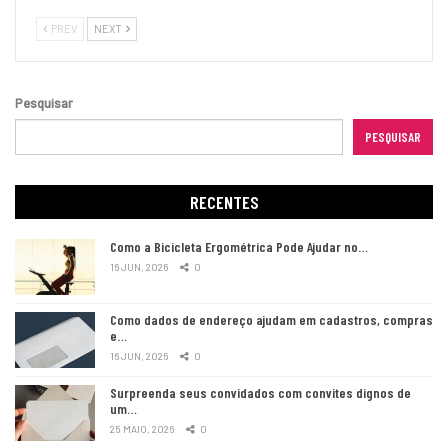
PREV
NEXT
Pesquisar
PESQUISAR
RECENTES
Como a Bicicleta Ergométrica Pode Ajudar no…
16 JUN, 2026
0
Como dados de endereço ajudam em cadastros, compras
e…
16 JUN, 2026
0
Surpreenda seus convidados com convites dignos de
um…
25 MAIO, 2026
0