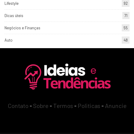
Lifestyle
92
Dicas úteis
71
Negócios e Finanças
55
Auto
48
Contato
-
Sobre
-
Termos
-
Politicas
-
Anuncie