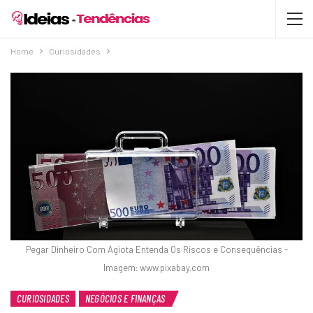
Home
Curiosidades
Pegar Dinheiro Com Agiota Entenda Os Riscos e Consequências -
Imagem: www.pixabay.com
CURIOSIDADES
NEGÓCIOS E FINANÇAS