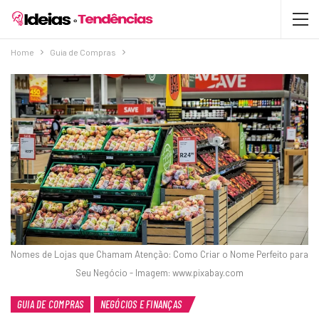
Home
Guia de Compras
Nomes de Lojas que Chamam Atenção: Como Criar o Nome Perfeito para
Seu Negócio - Imagem: www.pixabay.com
GUIA DE COMPRAS
NEGÓCIOS E FINANÇAS