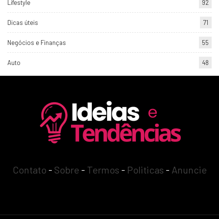
Lifestyle
92
Dicas úteis
71
Negócios e Finanças
55
Auto
48
Contato
-
Sobre
-
Termos
-
Politicas
-
Anuncie