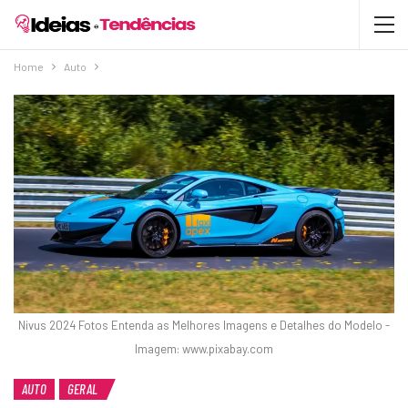
Home
Auto
Nivus 2024 Fotos Entenda as Melhores Imagens e Detalhes do Modelo -
Imagem: www.pixabay.com
AUTO
GERAL