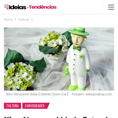
Home
Cultura
Nino Abravanel Idade Entenda Quem Ele É - Imagem: www.pixabay.com
CULTURA
CURIOSIDADES