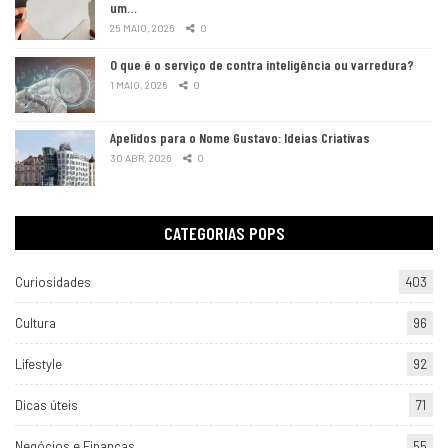
um…
25 MAIO, 2026
0
O que é o serviço de contra inteligência ou varredura?
1 MAIO, 2026
0
Apelidos para o Nome Gustavo: Ideias Criativas
30 ABR, 2026
0
CATEGORIAS POPS
Curiosidades
403
Cultura
96
Lifestyle
92
Dicas úteis
71
Negócios e Finanças
55