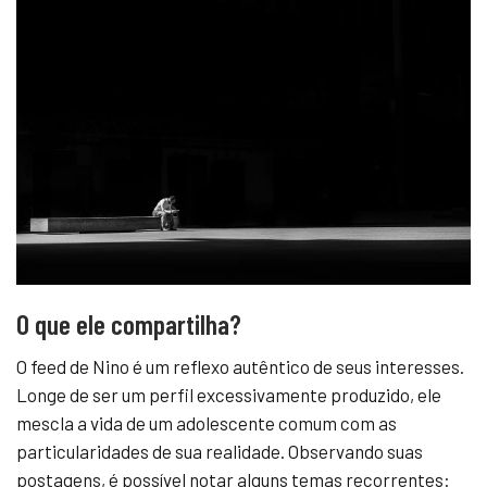
O que ele compartilha?
O feed de Nino é um reflexo autêntico de seus interesses.
Longe de ser um perfil excessivamente produzido, ele
mescla a vida de um adolescente comum com as
particularidades de sua realidade. Observando suas
postagens, é possível notar alguns temas recorrentes: