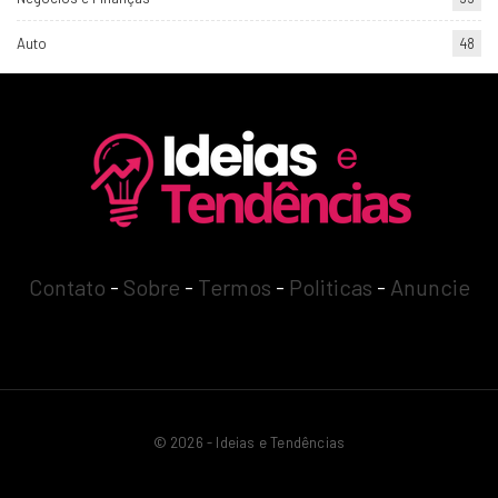
Auto
48
Contato
-
Sobre
-
Termos
-
Politicas
-
Anuncie
© 2026 - Ideias e Tendências