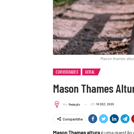
Mason thames altur
CURIOSIDADES
GERAL
Mason Thames Altu
EM
10 DEZ, 2025
Por
Redação
Compartilhe
Mason Thames altura
é uma questão q