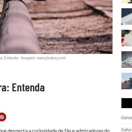
a: Entenda - Imagem: www.pixabay.com
ra: Entenda
Curio
Cultur
ue desperta a curiosidade de fãs e admiradores do