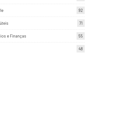
yle
92
úteis
71
ios e Finanças
55
48