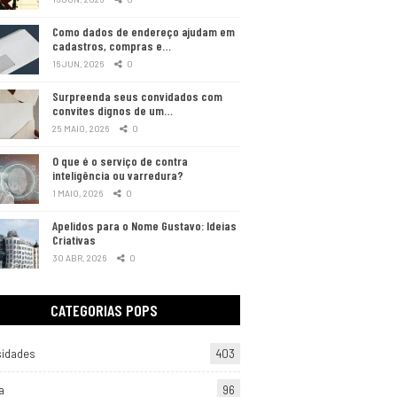
Como dados de endereço ajudam em
cadastros, compras e…
16 JUN, 2026
0
Surpreenda seus convidados com
convites dignos de um…
25 MAIO, 2026
0
O que é o serviço de contra
inteligência ou varredura?
1 MAIO, 2026
0
Apelidos para o Nome Gustavo: Ideias
Criativas
30 ABR, 2026
0
CATEGORIAS POPS
sidades
403
a
96