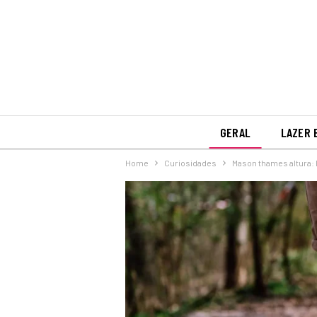
GERAL
LAZER 
Home
Curiosidades
Mason thames altura: