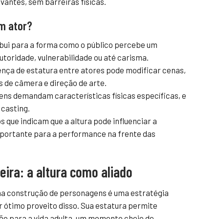
vantes, sem barreiras físicas.
um ator?
ibui para a forma como o público percebe um
toridade, vulnerabilidade ou até carisma.
ença de estatura entre atores pode modificar cenas,
 de câmera e direção de arte.
ns demandam características físicas específicas, e
 casting.
 que indicam que a altura pode influenciar a
portante para a performance na frente das
ira: a altura como aliado
na construção de personagens é uma estratégia
ótimo proveito disso. Sua estatura permite
ão para a vida adulta, um momento cheio de