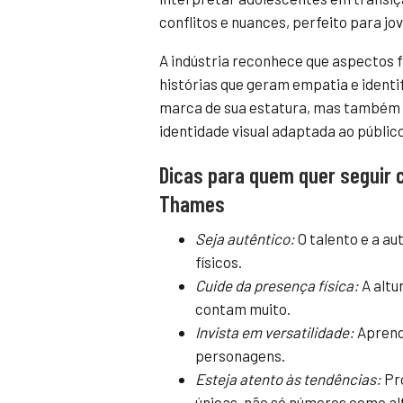
conflitos e nuances, perfeito para jov
A indústria reconhece que aspectos f
histórias que geram empatia e ident
marca de sua estatura, mas também 
identidade visual adaptada ao público
Dicas para quem quer seguir 
Thames
Seja autêntico:
O talento e a a
físicos.
Cuide da presença física:
A altu
contam muito.
Invista em versatilidade:
Aprenda
personagens.
Esteja atento às tendências:
Pro
únicas, não só números como al