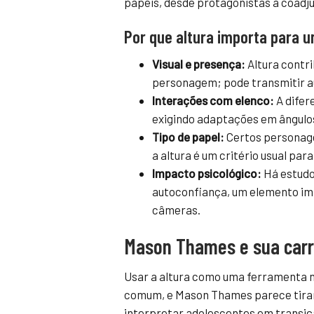
papéis, desde protagonistas a coadju
Por que altura importa para 
Visual e presença:
Altura contr
personagem; pode transmitir au
Interações com elenco:
A difer
exigindo adaptações em ângulos
Tipo de papel:
Certos personage
a altura é um critério usual para
Impacto psicológico:
Há estudos
autoconfiança, um elemento im
câmeras.
Mason Thames e sua carre
Usar a altura como uma ferramenta 
comum, e Mason Thames parece tirar 
interpretar adolescentes em transiç